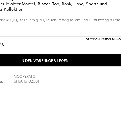
r leichter Mantel, Blazer, Top, Rock, Hose, Shorts und
er Kollektion
öße 40 (IT), ist 177 cm groß, Taillenumfang 59 cm und Hüftumfang 89 cm
GRÖSSENUMRECHNUNG
48
e:
röße:
Größe:
6
48
IN DEN WARENKORB LEGEN
MCOPEPATO
sp
6116016102001