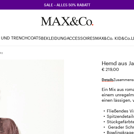
SALE – ALLES 50% RABATT
 UND TRENCHCOATS
BEKLEIDUNG
ACCESSOIRES
MAX&Co. KID
&Co.L
tz
Hemd aus Ja
€ 219,00
Details
Zusammense
Ein Mix aus rom
einem unregelmä
einen lässigen, 
Fließendes V
Spitzendetai
Stückgefärbte
Gerader Schn
Bowlingkrage