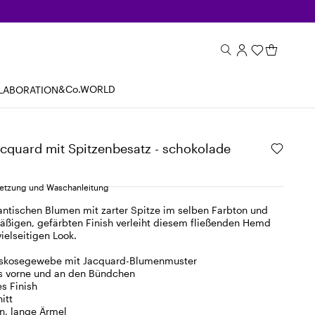
&Co.WORLD
LABORATION
cquard mit Spitzenbesatz - schokolade
tzung und Waschanleitung
antischen Blumen mit zarter Spitze im selben Farbton und
ßigen, gefärbten Finish verleiht diesem fließenden Hemd
vielseitigen Look.
iskosegewebe mit Jacquard-Blumenmuster
ls vorne und an den Bündchen
s Finish
itt
n, lange Ärmel