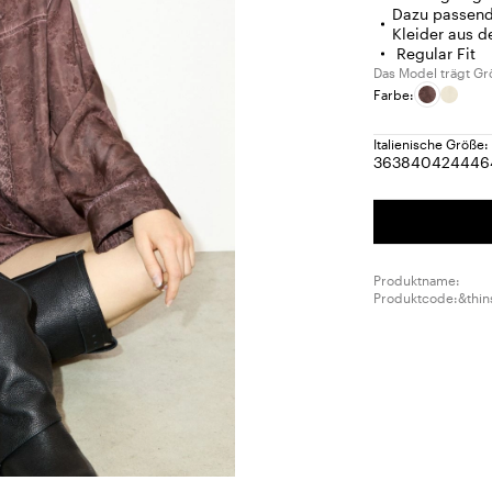
Dazu passende
Kleider aus d
Regular Fit
Das Model trägt Gr
Farbe:
Italienische Größe:
36
38
40
42
44
46
Größe:
Größe:
Größe:
Größe:
Größ
G
36
38
40
42
44
4
Produktname:
Produktcode:&thin