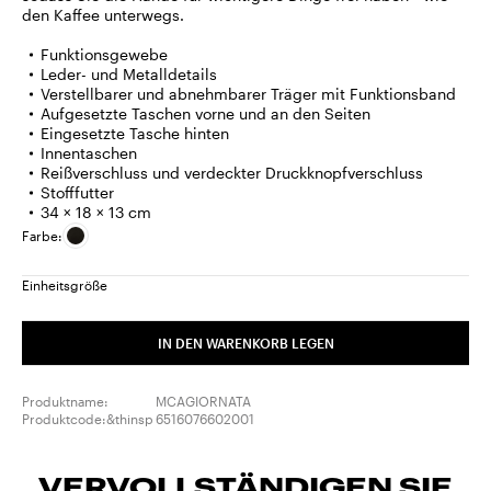
den Kaffee unterwegs.
Funktionsgewebe
Leder- und Metalldetails
Verstellbarer und abnehmbarer Träger mit Funktionsband
Aufgesetzte Taschen vorne und an den Seiten
Eingesetzte Tasche hinten
Innentaschen
Reißverschluss und verdeckter Druckknopfverschluss
Stofffutter
34 × 18 × 13 cm
Farbe:
Einheitsgröße
IN DEN WARENKORB LEGEN
Produktname:
MCAGIORNATA
Produktcode:&thinsp
6516076602001
VERVOLLSTÄNDIGEN SIE