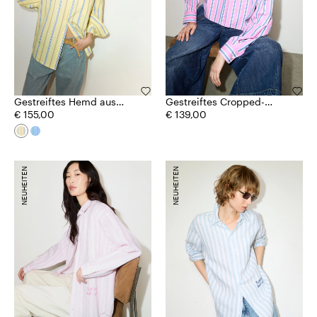
Gestreiftes Hemd aus
Gestreiftes Cropped-
Baumwoll-Popeline
€ 155,00
Hemd aus Baumwolle
€ 139,00
NEUHEITEN
NEUHEITEN