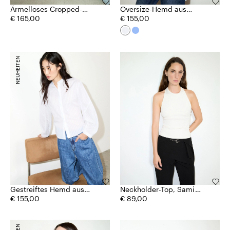
Ärmelloses Cropped-
Oversize-Hemd aus
Hemd aus Popeline
€ 165,00
Popeline
€ 155,00
NEUHEITEN
Gestreiftes Hemd aus
Neckholder-Top, Sami
Baumwollmusselin
€ 155,00
Miró &Co.llaboration
€ 89,00