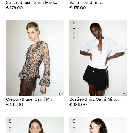
Spitzenbluse, Sami Miró
Voile-Hemd mit
&Co.llaboration
€ 179,00
Manschettenknöpfen
€ 175,00
NEUHEITEN
Crépon-Bluse, Sami Miró
Bustier-Shirt, Sami Miró
&Co.llaboration
€ 195,00
&Co.llaboration
€ 189,00
NEUHEITEN
NEUHEITEN