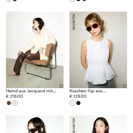
NEUHEITEN
Hemd aus Jacquard mit
Rüschen-Top aus
Spitzenbesatz
€ 219,00
Baumwoll-Popeline
€ 129,00
NEUHEITEN