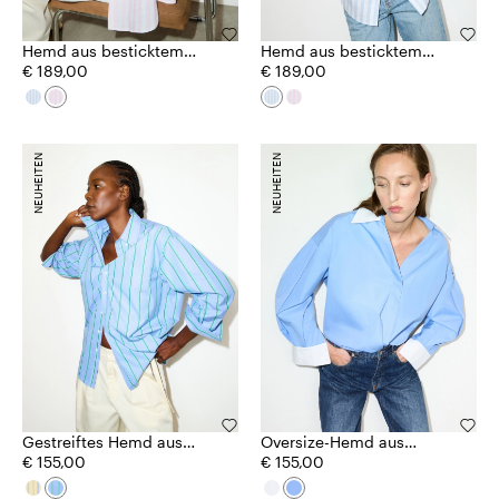
Hemd aus besticktem
Hemd aus besticktem
Leinen
€ 189,00
Leinen
€ 189,00
NEUHEITEN
NEUHEITEN
Gestreiftes Hemd aus
Oversize-Hemd aus
Baumwoll-Popeline
€ 155,00
Popeline
€ 155,00