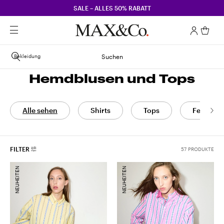
SALE – ALLES 50% RABATT
Bekleidung
Suchen
Hemdblusen und Tops
Alle sehen
Shirts
Tops
Feste und
FILTER
57 PRODUKTE
NEUHEITEN
NEUHEITEN