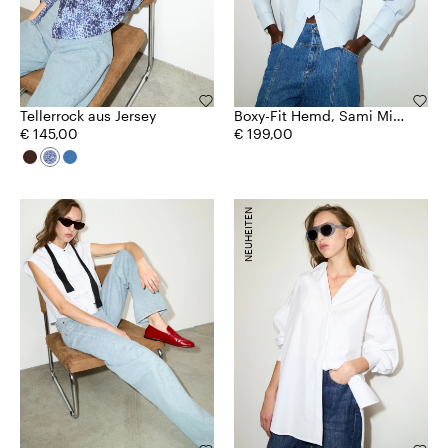
Tellerrock aus Jersey
Boxy-Fit Hemd, Sami Miró
€ 145,00
&Co.llaboration
€ 199,00
NEUHEITEN