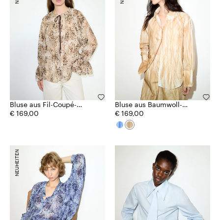
Bluse aus Fil-Coupé-
Bluse aus Baumwoll-
Chiffon
€ 169,00
Popeline
€ 169,00
NEUHEITEN