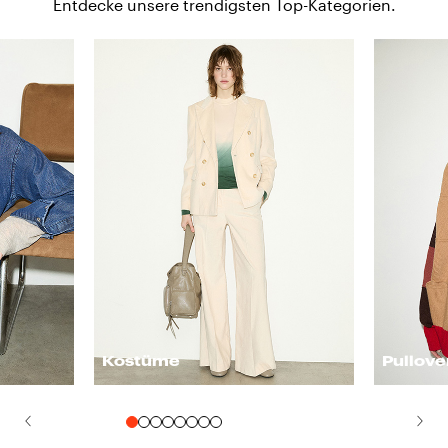
Entdecke unsere trendigsten Top-Kategorien.
Kostüme
Pullove