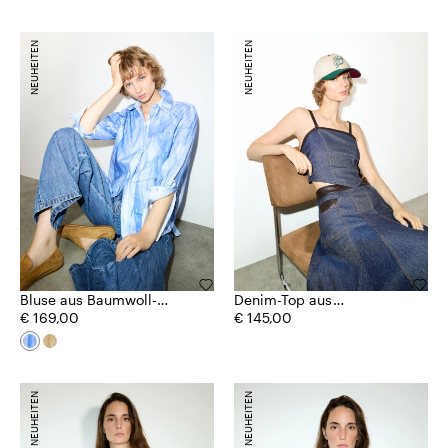
NEUHEITEN
NEUHEITEN
Bluse aus Baumwoll-
Denim-Top aus
Popeline
€ 169,00
Baumwolle und Leinen
€ 145,00
NEUHEITEN
NEUHEITEN