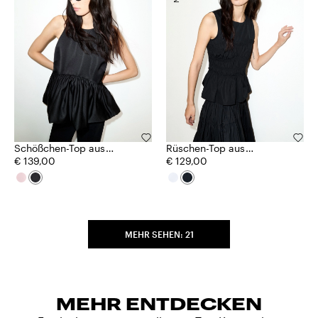
Schößchen-Top aus
Rüschen-Top aus
Duchesse-Satin
€ 139,00
Baumwoll-Popeline
€ 129,00
MEHR SEHEN: 21
MEHR ENTDECKEN