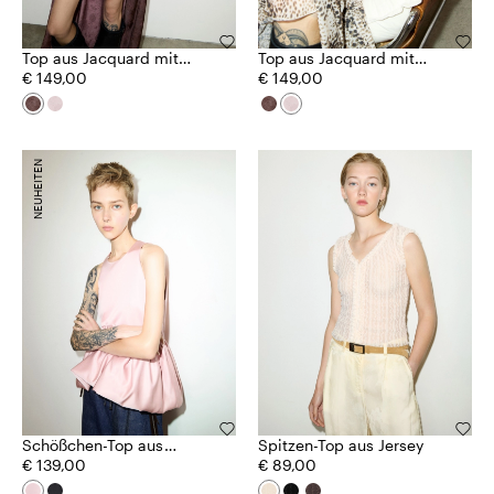
Top aus Jacquard mit
Top aus Jacquard mit
Spitzenbesatz
€ 149,00
Spitzenbesatz
€ 149,00
NEUHEITEN
Schößchen-Top aus
Spitzen-Top aus Jersey
Duchesse-Satin
€ 139,00
€ 89,00