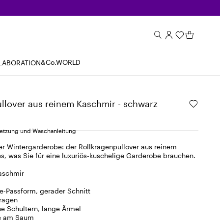
&Co.WORLD
LABORATION
llover aus reinem Kaschmir - schwarz
tzung und Waschanleitung
er Wintergarderobe: der Rollkragenpullover aus reinem
es, was Sie für eine luxuriös-kuschelige Garderobe brauchen.
aschmir
e-Passform, gerader Schnitt
kragen
e Schultern, lange Ärmel
ze am Saum