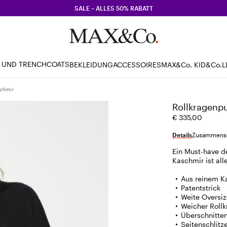
SALE – ALLES 50% RABATT
 UND TRENCHCOATS
BEKLEIDUNG
ACCESSOIRES
MAX&Co. KID
&Co.L
schmir
Rollkragenpu
€ 335,00
Details
Zusammense
Ein Must-have d
Kaschmir ist all
Aus reinem K
Patentstrick
Weite Oversiz
Weicher Roll
Überschnitten
Seitenschlit