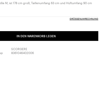
öße M, ist 178 cm groß, Taillenumfang 63 cm und Hüftumfang 90 cm
GRÖSSENUMRECHNUNG
IN DEN WARENKORB LEGEN
SCORGERE
sp
8361046402006