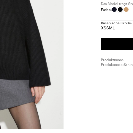
Das Model trägt Gr
Farbe:
Italienische Größe:
XS
S
M
L
Größe:
Größe:
Größe:
Größe:
XS
S
M
L
Produktname:
Produktcode:&thin