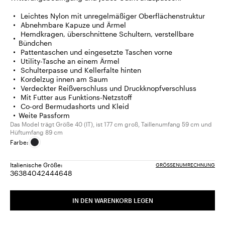
Leichtes Nylon mit unregelmäßiger Oberflächenstruktur
Abnehmbare Kapuze und Ärmel
Hemdkragen, überschnittene Schultern, verstellbare
Bündchen
Pattentaschen und eingesetzte Taschen vorne
Utility-Tasche an einem Ärmel
Schulterpasse und Kellerfalte hinten
Kordelzug innen am Saum
Verdeckter Reißverschluss und Druckknopfverschluss
Mit Futter aus Funktions-Netzstoff
Co-ord Bermudashorts und Kleid
Weite Passform
Das Model trägt Größe 40 (IT), ist 177 cm groß, Taillenumfang 59 cm und
Hüftumfang 89 cm
Farbe:
Italienische Größe:
GRÖSSENUMRECHNUNG
36
38
40
42
44
46
48
Größe:
Größe:
Größe:
Größe:
Größe:
Größe:
Größe:
36
38
40
42
44
46
48
IN DEN WARENKORB LEGEN