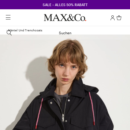
SALE – ALLES 50% RABATT
Mäntel Und Trenchcoats
Suchen