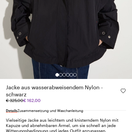
Jacke aus wasserabweisendem Nylon -
schwarz
Ursprünglicher
Aktueller
€ 325,00
€ 162,00
Preis
Preis
€
€
Details
Zusammensetzung und Waschanleitung
325,00
162,00
Vielseitige Jacke aus leichtem und knisterndem Nylon mit
Kapuze und abnehmbaren Ärmel, um sie schnell an jede
Witterungsbedingung und jedes Outfit anzupassen.