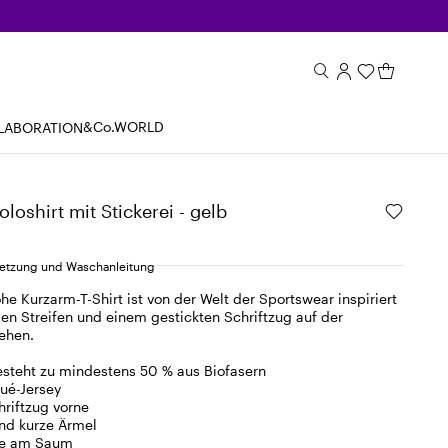
&Co.WORLD
LABORATION
oloshirt mit Stickerei - gelb
tzung und Waschanleitung
he Kurzarm-T-Shirt ist von der Welt der Sportswear inspiriert
gen Streifen und einem gestickten Schriftzug auf der
sehen.
esteht zu mindestens 50 % aus Biofasern
ué-Jersey
hriftzug vorne
nd kurze Ärmel
ze am Saum