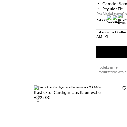
Gerader Schn
Regular Fit
Das Model trägt Gr
Farbe:
Italienische Größe:
S
M
L
XL
Größe:
Größe:
Größe:
Größe:
S
M
L
XL
Produktname:
Produktcode:&thin
NEUHEITEN
Bestickter Cardigan aus Baumwolle
€ 225,00