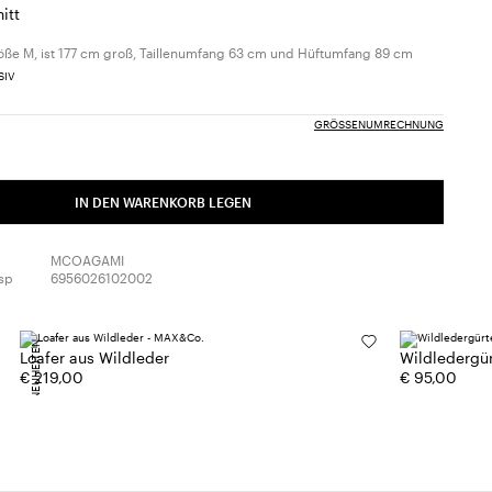
itt
öße M, ist 177 cm groß, Taillenumfang 63 cm und Hüftumfang 89 cm
GRÖSSENUMRECHNUNG
IN DEN WARENKORB LEGEN
MCOAGAMI
sp
6956026102002
NEUHEITEN
Loafer aus Wildleder
Wildledergür
€ 219,00
€ 95,00