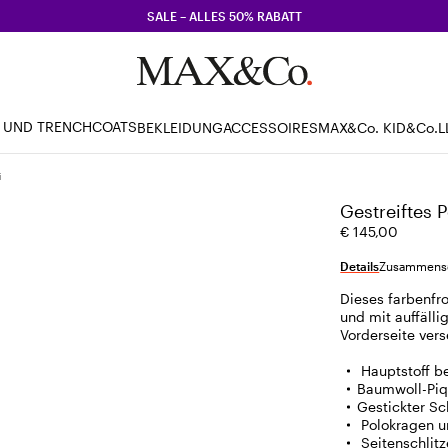
SALE – ALLES 50% RABATT
 UND TRENCHCOATS
BEKLEIDUNG
ACCESSOIRES
MAX&Co. KID
&Co.L
i
Gestreiftes P
€ 145,00
Details
Zusammense
Dieses farbenfro
und mit auffälli
Vorderseite ver
Hauptstoff b
Baumwoll-Piq
Gestickter Sc
Polokragen u
Seitenschlit