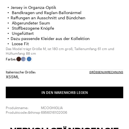
Jersey in Organza-Optik
Bandkragen und Raglan-Ballonärmel
Raffungen an Ausschnitt und Bündchen
Abgerundeter Saum
Stoffbezogene Knöpfe
Ungefüttert
Dazu passende Kleider aus der Kollektion
Loose Fit
Das Model trägt Größe M, ist 180 cm groß, Taillenumfang 61 cm und
Hüftumfang 88 cm
Farbe:
Italienische Größe:
GRÖSSENUMRECHNUNG
XS
S
M
L
Größe:
Größe:
Größe:
Größe:
XS
S
M
L
IN DEN WARENKORB LEGEN
Produktname:
MCOGHIGLIA
Produktcode:&thinsp
6956016102006