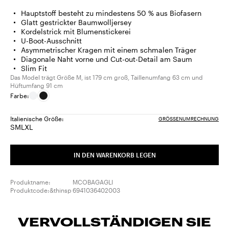
Hauptstoff besteht zu mindestens 50 % aus Biofasern
Glatt gestrickter Baumwolljersey
Kordelstrick mit Blumenstickerei
U-Boot-Ausschnitt
Asymmetrischer Kragen mit einem schmalen Träger
Diagonale Naht vorne und Cut-out-Detail am Saum
Slim Fit
Das Model trägt Größe M, ist 179 cm groß, Taillenumfang 63 cm und
Hüftumfang 91 cm
Farbe:
Italienische Größe:
GRÖSSENUMRECHNUNG
S
M
L
XL
Größe:
Größe:
Größe:
Größe:
S
M
L
XL
IN DEN WARENKORB LEGEN
Produktname:
MCOBAGAGLI
Produktcode:&thinsp
6941036402003
VERVOLLSTÄNDIGEN SIE