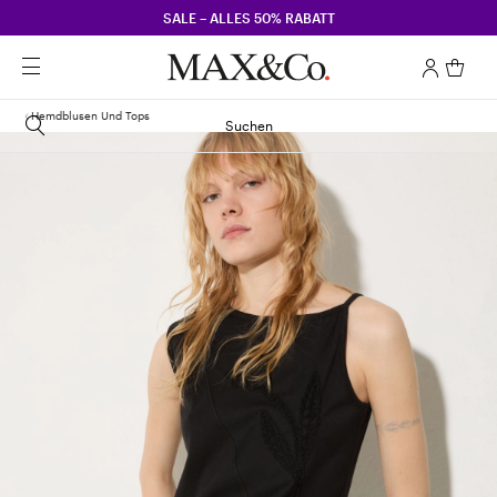
SALE – ALLES 50% RABATT
Hemdblusen Und Tops
Suchen