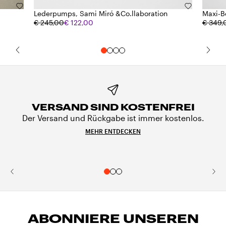
Lederpumps, Sami Miró &Co.llaboration
Maxi-B
€ 245,00
€ 122,00
€ 349,
VERSAND SIND KOSTENFREI
Der Versand und Rückgabe ist immer kostenlos.
MEHR ENTDECKEN
ABONNIERE UNSEREN