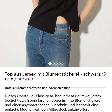
Top aus Jersey mit Blumenstickerei - schwarz
Ursprünglicher
Aktueller
€ 109,00
€ 54,00
Preis
Preis
€
€
Details
Zusammensetzung und Waschanleitung
109,00
54,00
Dieses Oberteil aus lässigem, bequemem Baumwolljersey
besticht durch eine farblich abgestimmte Blumenstickerei
und einen asymmetrischen Ausschnitt und ist somit eine
einfache Möglichkeit, den Alltagslook aufzuwerten.