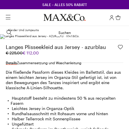
SALE – ALLES 50% RABATT
Kleider Und Jumpsuits
Suchen
Langes Plisseekleid aus Jersey - azurblau
Ursprünglicher
Aktueller
€ 225,00
€ 112,00
Preis
Preis
€
€
Details
Zusammensetzung und Waschanleitung
225,00
112,00
Die fließende Passform dieses Kleides im Ballettstil, das aus
einem leichten Jersey im Organza-Stil gefertigt ist, ist von
den Bewegungen des Tanzes inspiriert und ergibt eine
klassische A-Linien-Silhouette.
Hauptstoff besteht zu mindestens 50 % aus recycelten
Fasern
Leichtes Jersey in Organza-Optik
Rundhalsausschnitt mit Rohsaum vorne und hinten
Halber Tellerrock mit Sonnenplissee
Ungefüttert