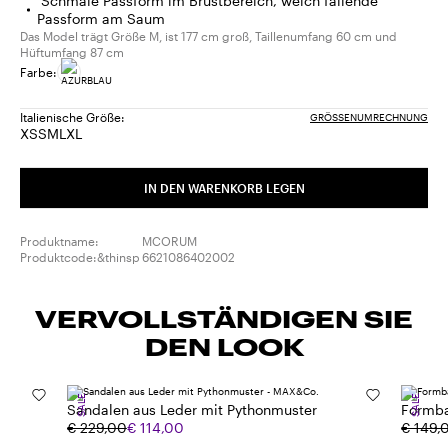
Schmale Passform im Brustbereich, weich fallende
Passform am Saum
Das Model trägt Größe M, ist 177 cm groß, Taillenumfang 60 cm und
Hüftumfang 87 cm
Farbe:
Italienische Größe:
GRÖSSENUMRECHNUNG
XS
S
M
L
XL
Größe:
Größe:
Größe:
Größe:
Größe:
XS
S
M
L
XL
IN DEN WARENKORB LEGEN
Produktname:
MCORUM
Produktcode:&thinsp
6621086402002
VERVOLLSTÄNDIGEN SIE
DEN LOOK
SALE
SALE
Sandalen aus Leder mit Pythonmuster
Formba
€ 229,00
€ 114,00
€ 149,