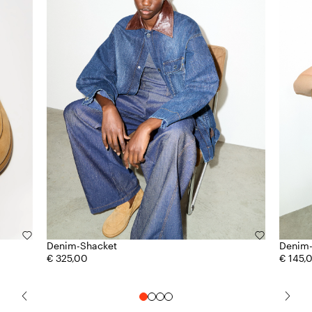
Denim-Shacket
Denim-
€ 325,00
€ 145,