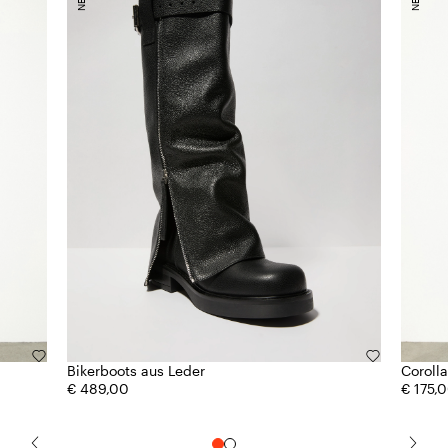
Bikerboots aus Leder
Corolla
€ 489,00
€ 175,