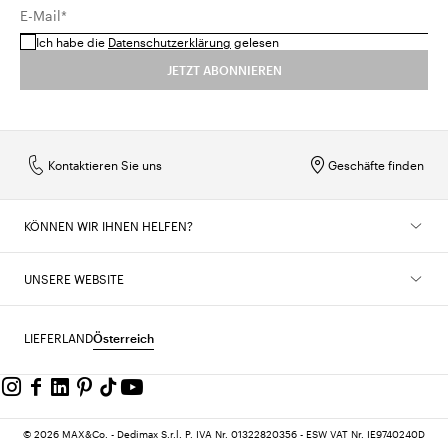
E-Mail*
Ich habe die
Datenschutzerklärung
gelesen
JETZT ABONNIEREN
Kontaktieren Sie uns
Geschäfte finden
KÖNNEN WIR IHNEN HELFEN?
UNSERE WEBSITE
LIEFERLAND
Österreich
© 2026 MAX&Co. - Dedimax S.r.l. P. IVA Nr. 01322820356 - ESW VAT Nr. IE9740240D