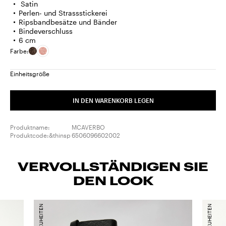
Satin
Perlen- und Strassstickerei
Ripsbandbesätze und Bänder
Bindeverschluss
6 cm
Farbe:
Einheitsgröße
IN DEN WARENKORB LEGEN
Produktname:
MCAVERBO
Produktcode:&thinsp
6506096602002
VERVOLLSTÄNDIGEN SIE
DEN LOOK
NEUHEITEN
NEUHEITEN