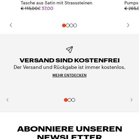
Tasche aus Satin mit Strasssteinen
Pumps 
€ 115,00
€ 57,00
€ 265,
VERSAND SIND KOSTENFREI
Der Versand und Rückgabe ist immer kostenlos.
MEHR ENTDECKEN
ABONNIERE UNSEREN
NEWSLETTER