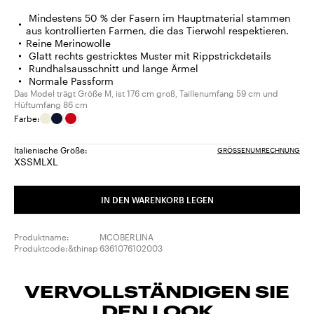
Mindestens 50 % der Fasern im Hauptmaterial stammen
aus kontrollierten Farmen, die das Tierwohl respektieren.
Reine Merinowolle
Glatt rechts gestricktes Muster mit Rippstrickdetails
Rundhalsausschnitt und lange Ärmel
Normale Passform
Das Model trägt Größe M, ist 176 cm groß, Taillenumfang 59 cm und
Hüftumfang 86 cm
Farbe:
Italienische Größe:
GRÖSSENUMRECHNUNG
XS
S
M
L
XL
Größe:
Größe:
Größe:
Größe:
Größe:
XS
S
M
L
XL
IN DEN WARENKORB LEGEN
Produktname:
MCOBERLINA
Produktcode:&thinsp
6361076102003
VERVOLLSTÄNDIGEN SIE
DEN LOOK