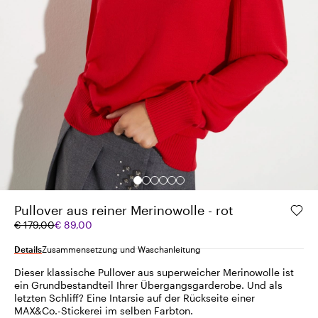
Pullover aus reiner Merinowolle - rot
Ursprünglicher
Aktueller
€ 179,00
€ 89,00
Preis
Preis
€
€
Details
Zusammensetzung und Waschanleitung
179,00
89,00
Dieser klassische Pullover aus superweicher Merinowolle ist
ein Grundbestandteil Ihrer Übergangsgarderobe. Und als
letzten Schliff? Eine Intarsie auf der Rückseite einer
MAX&Co.-Stickerei im selben Farbton.