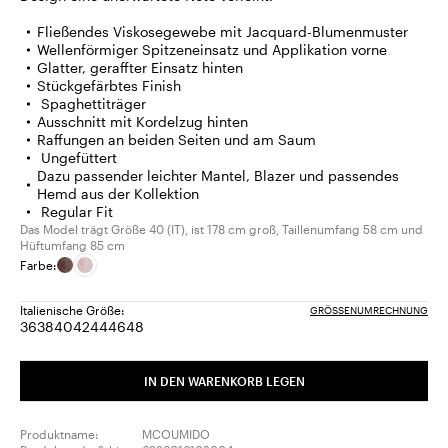
Fließendes Viskosegewebe mit Jacquard-Blumenmuster
Wellenförmiger Spitzeneinsatz und Applikation vorne
Glatter, geraffter Einsatz hinten
Stückgefärbtes Finish
Spaghettiträger
Ausschnitt mit Kordelzug hinten
Raffungen an beiden Seiten und am Saum
Ungefüttert
Dazu passender leichter Mantel, Blazer und passendes
Hemd aus der Kollektion
Regular Fit
Das Model trägt Größe 40 (IT), ist 178 cm groß, Taillenumfang 58 cm und
Hüftumfang 85 cm
Farbe:
Italienische Größe:
GRÖSSENUMRECHNUNG
36
38
40
42
44
46
48
Größe:
Größe:
Größe:
Größe:
Größe:
Größe:
Größe:
36
38
40
42
44
46
48
IN DEN WARENKORB LEGEN
Produktname:
MCOUMIDO