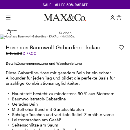
SALE – ALLES 50% RABATT
Hosen
Suchen
Hose aus Baumwoll-Gabardine - kakao
Ursprünglicher
Aktueller
€ 155,00
€ 77,00
Preis
Preis
€
€
Details
Zusammensetzung und Waschanleitung
155,00
77,00
Diese Gabardine-Hose mit geradem Bein ist ein echter
Allrounder für jeden Tag und bildet die perfekte Basis für
unzählige Kombinationsmöglichkeiten.
Hauptstoff besteht zu mindestens 50 % aus Biofasern
Baumwollstretch-Gabardine
Gerades Bein
Mittelhoher Bund mit Gürtelschlaufen
Schräge Taschen und vertikale Relief-Ziernähte vorne
Leistentaschen am Gesäß
Seitenschlitze am Saum