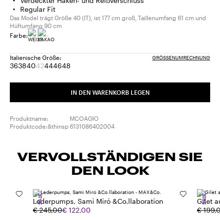
Verdeckter Haken- und Reißverschluss
Regular Fit
Das Model trägt Größe 40 (IT), ist 177 cm groß, Taillenumfang 61 cm und
Hüftumfang 90 cm
Farbe:
Italienische Größe:
GRÖSSENUMRECHNUNG
36
38
40
42
44
46
48
Größe:
Größe:
Größe:
Größe:
Größe:
Größe:
Größe:
36
38
40
42
44
46
48
basket.error.product.notfound
IN DEN WARENKORB LEGEN
Produktname:
MCOAGIO
Produktcode:&thinsp
6131086402004
VERVOLLSTÄNDIGEN SIE
DEN LOOK
SALE
SALE
Lederpumps, Sami Miró &Co.llaboration
Gilet 
€ 245,00
€ 122,00
€ 199,