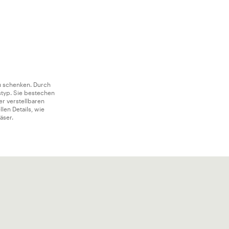
u schenken. Durch
styp. Sie bestechen
er verstellbaren
llen Details, wie
äser.
Scheu haben, auch
tterlingsform
.
ren Charakter, und
nd 70er-Vibes an.
nna Dello
n
Accessoires
der
fühlen.