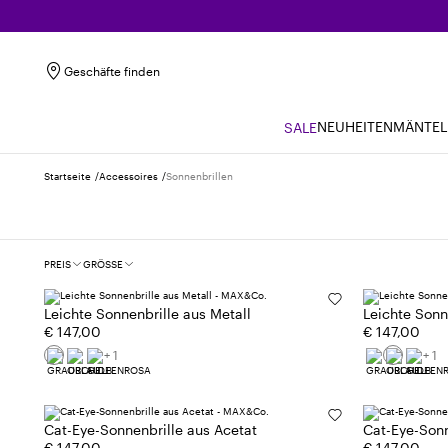
Geschäfte finden
NEUHEITEN
MÄNTEL
SALE
Startseite
Accessoires
Sonnenbrillen
Filter
PREIS
GRÖSSE
Leichte Sonnenbrille aus Metall
Leichte Sonn
€ 147,00
€ 147,00
+ 1
+ 1
Cat-Eye-Sonnenbrille aus Acetat
Cat-Eye-Sonn
€ 147,00
€ 147,00