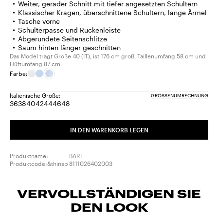
Weiter, gerader Schnitt mit tiefer angesetzten Schultern
Klassischer Kragen, überschnittene Schultern, lange Ärmel
Tasche vorne
Schulterpasse und Rückenleiste
Abgerundete Seitenschlitze
Saum hinten länger geschnitten
Das Model trägt Größe 40 (IT), ist 176 cm groß, Taillenumfang 58 cm und
Hüftumfang 87 cm
Farbe:
Italienische Größe:
GRÖSSENUMRECHNUNG
36
38
40
42
44
46
48
Größe:
Größe:
Größe:
Größe:
Größe:
Größe:
Größe:
36
38
40
42
44
46
48
IN DEN WARENKORB LEGEN
Produktname:
BARI
Produktcode:&thinsp
8111026402003
VERVOLLSTÄNDIGEN SIE
DEN LOOK