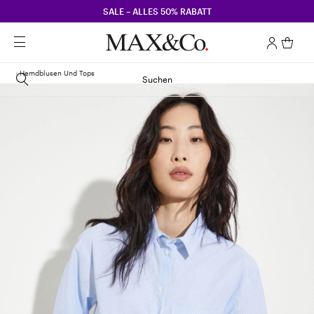
SALE – ALLES 50% RABATT
Hemdblusen Und Tops
Suchen