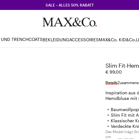
SALE – ALLES 50% RABATT
 UND TRENCHCOATS
BEKLEIDUNG
ACCESSOIRES
MAX&Co. KID
&Co.L
Slim Fit-Hem
€ 99,00
Details
Zusammense
Inspiration aus
Hemdbluse mit s
Baumwollpope
Slim Fit mit 
Klassischer K
Verdeckte Knö
Das Model trägt Gr
cm