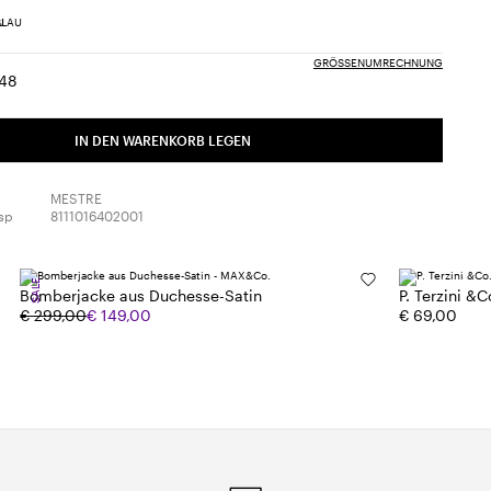
GRÖSSENUMRECHNUNG
48
e:
röße:
Größe:
6
48
IN DEN WARENKORB LEGEN
MESTRE
sp
8111016402001
SALE
Bomberjacke aus Duchesse-Satin
P. Terzini &
€ 299,00
€ 149,00
€ 69,00