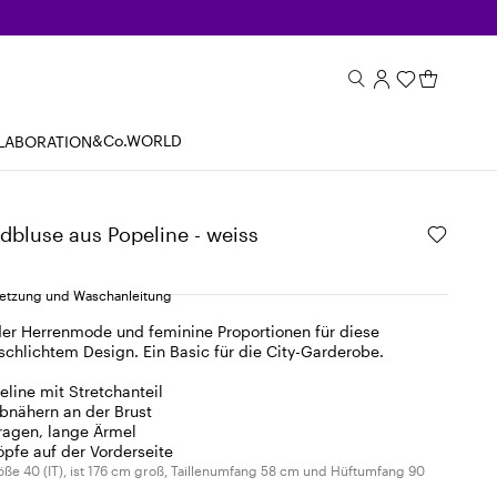
&Co.WORLD
LABORATION
dbluse aus Popeline - weiss
tzung und Waschanleitung
 der Herrenmode und feminine Proportionen für diese
chlichtem Design. Ein Basic für die City-Garderobe.
line mit Stretchanteil
Abnähern an der Brust
ragen, lange Ärmel
pfe auf der Vorderseite
öße 40 (IT), ist 176 cm groß, Taillenumfang 58 cm und Hüftumfang 90