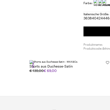
Farbe:
Italienische Größe:
36
38
40
42
44
46
Größe:
Größe:
Größe:
Größe:
Größ
G
36
38
40
42
44
4
Produktname:
Produktcode:&thin
SALE
Shorts aus Duchesse-Satin
€ 139,00
€ 69,00