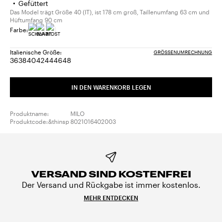
Gefüttert
Das Model trägt Größe 40 (IT), ist 178 cm groß, Taillenumfang 63 cm und
Hüftumfang 90 cm
Farbe:
Italienische Größe:
GRÖSSENUMRECHNUNG
36
38
40
42
44
46
48
Größe:
Größe:
Größe:
Größe:
Größe:
Größe:
Größe:
36
38
40
42
44
46
48
IN DEN WARENKORB LEGEN
Produktname:
MILO
Produktcode:&thinsp
8021016402003
VERSAND SIND KOSTENFREI
Der Versand und Rückgabe ist immer kostenlos.
MEHR ENTDECKEN