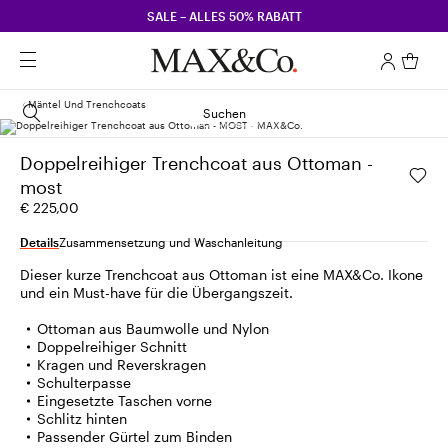
SALE – ALLES 50% RABATT
Mäntel Und Trenchcoats
Suchen
Doppelreihiger Trenchcoat aus Ottoman -
most
€ 225,00
Details
Zusammensetzung und Waschanleitung
Dieser kurze Trenchcoat aus Ottoman ist eine MAX&Co. Ikone
und ein Must-have für die Übergangszeit.
Ottoman aus Baumwolle und Nylon
Doppelreihiger Schnitt
Kragen und Reverskragen
Schulterpasse
Eingesetzte Taschen vorne
Schlitz hinten
Passender Gürtel zum Binden