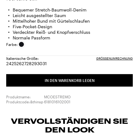
Bequemer Stretch-Baumwoll-Denim
Leicht ausgestellter Saum
Mittelhoher Bund mit Gürtelschlaufen
Five-Pocket-Design
Verdeckter Reiß- und Knopfverschluss
Normale Passform
Farbe:
Italienische Größe:
GRÖSSENUMRECHNUNG
24
25
26
27
28
29
30
31
Größe:
Größe:
Größe:
Größe:
Größe:
Größe:
Größe:
Größe:
24
25
26
27
28
29
30
31
IN DEN WARENKORB LEGEN
Produktname:
MCOESTREMO
Produktcode:&thinsp
6181016102001
VERVOLLSTÄNDIGEN SIE
DEN LOOK