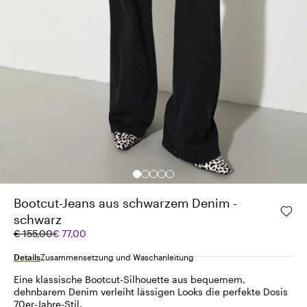
Bootcut-Jeans aus schwarzem Denim -
schwarz
Ursprünglicher
Aktueller
€ 155,00
€ 77,00
Preis
Preis
€
€
Details
Zusammensetzung und Waschanleitung
155,00
77,00
Eine klassische Bootcut-Silhouette aus bequemem,
dehnbarem Denim verleiht lässigen Looks die perfekte Dosis
70er-Jahre-Stil.