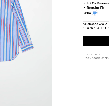
100% Baumwo
Regular Fit
Farbe:
Italienische Größe:
4Y
6Y
8Y
10Y
12Y
1
Größe:
Größe:
Größe:
Größe:
Grö
4Y
6Y
8Y
10Y
12Y
basket.error.p
Produktname:
Produktcode:&thin