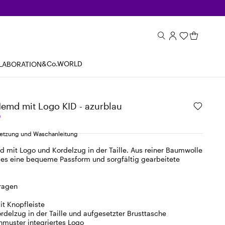
&Co.WORLD
LABORATION
Hemd mit Logo KID - azurblau
0
tzung und Waschanleitung
d mit Logo und Kordelzug in der Taille. Aus reiner Baumwolle
et es eine bequeme Passform und sorgfältig gearbeitete
Kragen
it Knopfleiste
ordelzug in der Taille und aufgesetzter Brusttasche
enmuster integriertes Logo