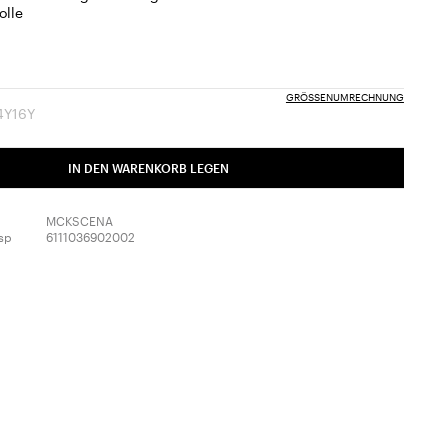
lle
GRÖSSENUMRECHNUNG
4Y
16Y
ße:
Größe:
Größe:
14Y
16Y
roduct.notfound
basket.error.product.notfound
basket.error.product.notfound
IN DEN WARENKORB LEGEN
MCKSCENA
sp
6111036902002