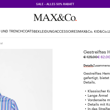
SALE – ALLES 50% RABATT
 UND TRENCHCOATS
BEKLEIDUNG
ACCESSOIRES
MAX&Co. KID
&Co.L
id
Gestreiftes 
Ursprünglicher
Aktueller
€ 125,00
€ 62,0
Preis
Preis
€
€
Details
Zusammense
125,00
62,00
Gestreiftes Hem
gefertigt, biet
Details.
Klassischer 
Lange Ärmel
Vorderseite m
Details mit K
In das Streif