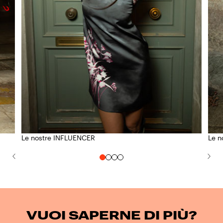
Le nostre INFLUENCER
Le n
VUOI SAPERNE DI PIÙ?